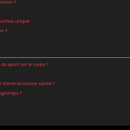
vation ?
portive unique
es ?
u sport sur le corps ?
r d’être en bonne santé ?
ongtemps ?