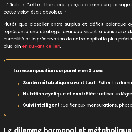
définition. Cette alternance, perçue comme un passage o
cette vision était obsolète ?
Plutôt que d’osciller entre surplus et déficit calorique 
représente une stratégie avancée visant à construire du
durabilité et la préservation de notre capital le plus pré
plus loin
en suivant ce lien
.
La recomposition corporelle en 3 axes
Santé métabolique avant tout :
Éviter les domm
Nutrition cyclique et contrôlée :
Utiliser un lég
Suivi intelligent :
Se fier aux mensurations, photo
Le dilemme hormonal et métabolique 