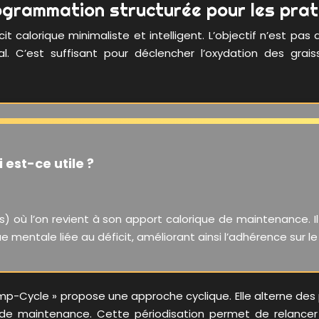
ogrammation structurée pour les prat
t calorique minimaliste et intelligent. L’objectif n’est pas
. C’est suffisant pour déclencher l’oxydation des grai
 est-ce utile ?
s) où l’on revient à son apport calorique de maintenance. 
e mentale liée au déficit, améliorant ainsi l’adhérence sur l
omp-Cycle » propose une approche cyclique. Elle alterne des 
de maintenance. Cette périodisation permet de relancer 