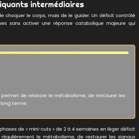
iquants intermédiaires
 de choquer le corps, mais de le guider. Un déficit contrôlé
sses sans activer une réponse catabolique majeure qui
Il permet de relancer le métabolisme, de restaurer les
e long terme.
phases de « mini-cuts » de 2 à 4 semaines en léger déficit
régulièrement le métabolisme, de restaurer les signaux