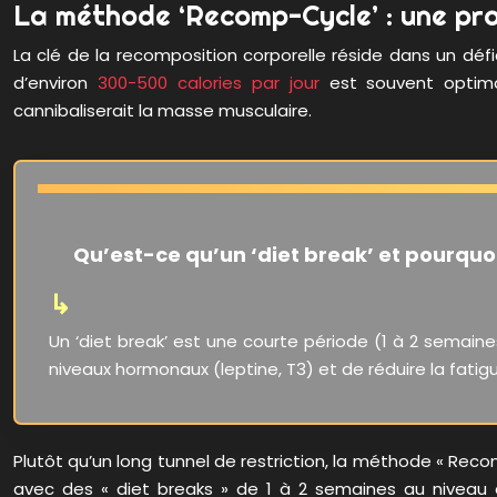
La méthode ‘Recomp-Cycle’ : une pr
La clé de la recomposition corporelle réside dans un défici
d’environ
300-500 calories par jour
est souvent optimal
cannibaliserait la masse musculaire.
Qu’est-ce qu’un ‘diet break’ et pourquoi
Un ‘diet break’ est une courte période (1 à 2 semaine
niveaux hormonaux (leptine, T3) et de réduire la fatigu
Plutôt qu’un long tunnel de restriction, la méthode « Rec
avec des « diet breaks » de 1 à 2 semaines au niveau 